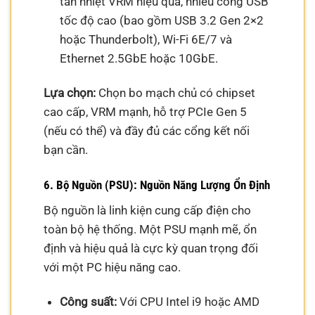
tản nhiệt VRM hiệu quả, nhiều cổng USB
tốc độ cao (bao gồm USB 3.2 Gen 2×2
hoặc Thunderbolt), Wi-Fi 6E/7 và
Ethernet 2.5GbE hoặc 10GbE.
Lựa chọn:
Chọn bo mạch chủ có chipset
cao cấp, VRM mạnh, hỗ trợ PCIe Gen 5
(nếu có thể) và đầy đủ các cổng kết nối
bạn cần.
6. Bộ Nguồn (PSU): Nguồn Năng Lượng Ổn Định
Bộ nguồn là linh kiện cung cấp điện cho
toàn bộ hệ thống. Một PSU mạnh mẽ, ổn
định và hiệu quả là cực kỳ quan trọng đối
với một PC hiệu năng cao.
Công suất:
Với CPU Intel i9 hoặc AMD