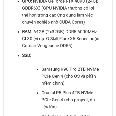
GPU:
NVIDIA GeForce RTX 4090 (24GB
GDDR6X) (GPU NVIDIA thường có lợi
thế hơn trong các ứng dụng làm việc
chuyên nghiệp nhờ CUDA Cores)
RAM:
64GB (2x32GB) DDR5 6000MHz
CL30 (ví dụ: G.Skill Flare X5 Series hoặc
Corsair Vengeance DDR5)
SSD:
Samsung 990 Pro 2TB NVMe
PCIe Gen 4 (cho OS và phần
mềm chính)
Crucial P5 Plus 4TB NVMe
PCIe Gen 4 (cho project, dữ
liệu lớn)