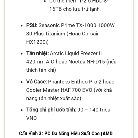
Có thể thêm 1-2 ổ HDD 8-
16TB cho lưu trữ lạnh.
PSU:
Seasonic Prime TX-1000 1000W
80 Plus Titanium (Hoặc Corsair
HX1200i)
Tản nhiệt:
Arctic Liquid Freezer II
420mm AIO hoặc Noctua NH-D15 (nếu
thích tản khí)
Vỏ Case:
Phanteks Enthoo Pro 2 hoặc
Cooler Master HAF 700 EVO (với khả
năng tản nhiệt xuất sắc)
Tổng chi phí ước tính:
90 – 140 triệu
VNĐ
Cấu Hình 3: PC Đa Năng Hiệu Suất Cao (AMD