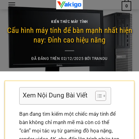
Chuyển
0
đến
nội
KIẾN THỨC MÁY TÍNH
dung
Cấu hình máy tính để bàn mạnh nhất hiện
nay: Đỉnh cao hiệu năng
ĐÃ ĐĂNG TRÊN
02/12/2025
BỞI
TRANDU
Xem Nội Dung Bài Viết
Bạn đang tìm kiếm một chiếc máy tính để
bàn không chỉ mạnh mẽ mà còn có thể
“cân” mọi tác vụ từ gaming đồ họa nặng,