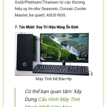
Gold/Platinum/Titanium từ các thương
hiệu uy tín như Seasonic, Corsair, Cooler
Master, be quiet!, ASUS ROG.
7. Tản Nhiệt: Duy Trì Hiệu Năng Ổn Định
Máy Tính Để Bàn Hp
Có thể bạn quan tâm: Xây
Dựng
Cấu Hình Máy Tính