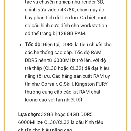
tác vụ chuyên nghiệp như render 3D,
chỉnh sửa video 4K/8K, chạy máy ảo
hay phân tích dữ liệu lớn. Cá biệt, một
số cấu hình cực đỉnh cho workstation
có thể trang bị 128GB RAM.
Tốc độ:
Hiện tại, DDR5 là tiêu chuẩn cho
các hệ thống cao cấp. Tốc độ RAM
DDR5 nên từ 6000MHz trở lên, với độ
trễ thấp (CL30 hoặc CL32) để đạt hiệu
năng tối ưu. Các hãng sản xuất RAM uy
tín như Corsair, G.Skill, Kingston FURY
thường cung cấp các kit RAM chất
lượng cao với tản nhiệt tốt.
Lựa chọn:
32GB hoặc 64GB DDR5
6000MHz+ CL30/CL32 là cấu hình tiêu
chuẩn cho hiệu năng cao.