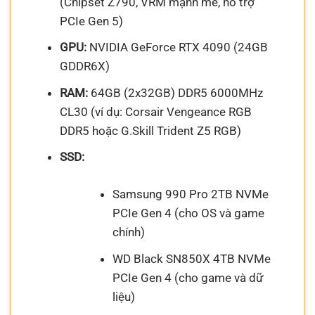
(Chipset Z790, VRM mạnh mẽ, hỗ trợ
PCIe Gen 5)
GPU:
NVIDIA GeForce RTX 4090 (24GB
GDDR6X)
RAM:
64GB (2x32GB) DDR5 6000MHz
CL30 (ví dụ: Corsair Vengeance RGB
DDR5 hoặc G.Skill Trident Z5 RGB)
SSD:
Samsung 990 Pro 2TB NVMe
PCIe Gen 4 (cho OS và game
chính)
WD Black SN850X 4TB NVMe
PCIe Gen 4 (cho game và dữ
liệu)