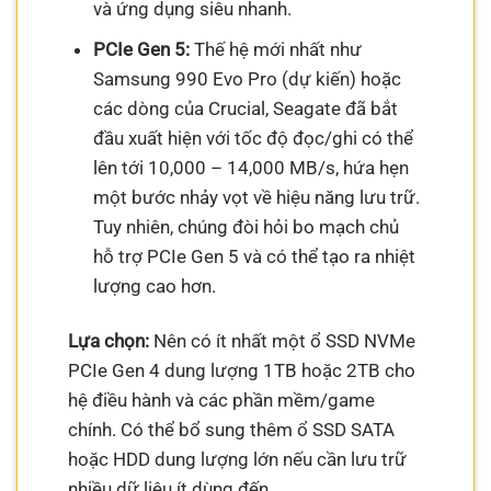
và ứng dụng siêu nhanh.
PCIe Gen 5:
Thế hệ mới nhất như
Samsung 990 Evo Pro (dự kiến) hoặc
các dòng của Crucial, Seagate đã bắt
đầu xuất hiện với tốc độ đọc/ghi có thể
lên tới 10,000 – 14,000 MB/s, hứa hẹn
một bước nhảy vọt về hiệu năng lưu trữ.
Tuy nhiên, chúng đòi hỏi bo mạch chủ
hỗ trợ PCIe Gen 5 và có thể tạo ra nhiệt
lượng cao hơn.
Lựa chọn:
Nên có ít nhất một ổ SSD NVMe
PCIe Gen 4 dung lượng 1TB hoặc 2TB cho
hệ điều hành và các phần mềm/game
chính. Có thể bổ sung thêm ổ SSD SATA
hoặc HDD dung lượng lớn nếu cần lưu trữ
nhiều dữ liệu ít dùng đến.