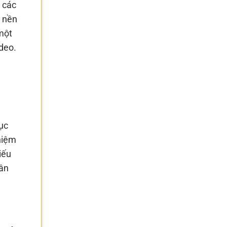
 các
h nền
một
deo.
ục
ghiệm
iếu
hân