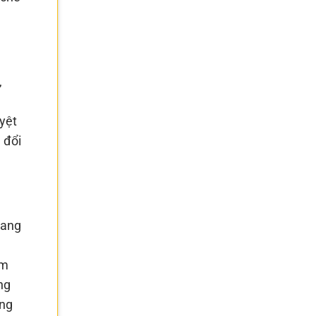
,
yệt
 đổi
đang
ím
ng
ờng