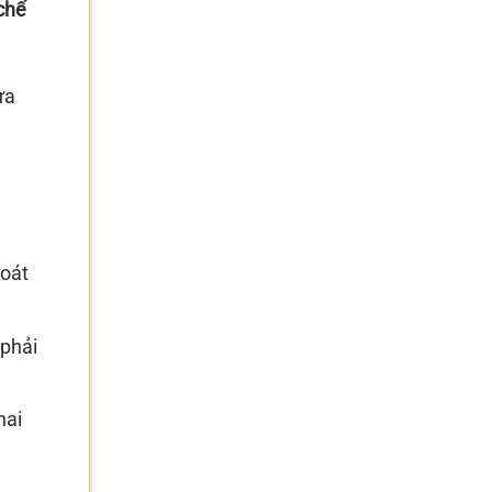
 chế
ừa
hoát
 phải
hai