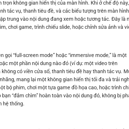
trọn không gian hiển thị của màn hình. Khi ở chế độ này,
h tác vụ, thanh tiêu đề, và các biểu tượng trên màn hìn
 tập trung vào nội dung đang xem hoặc tương tác. Đây là 
, chơi game, trình chiếu slide, hoặc chỉnh sửa ảnh và vi
ên gọi “full-screen mode” hoặc “immersive mode,” là một
hoặc một phần nội dung nào đó (ví dụ: một video trên
không có viền cửa sổ, thanh tiêu đề hay thanh tác vụ. M
 nhãng, mang lại một không gian hiển thị tối đa và trải n
ột bộ phim, chơi một tựa game đồ họa cao, hoặc trình ch
úp bạn “đắm chìm” hoàn toàn vào nội dung đó, không bị p
n hệ thống.