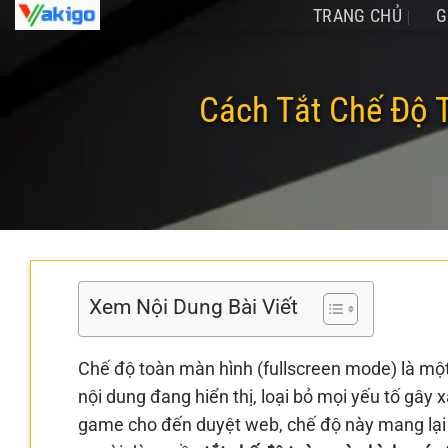
Chuyển
TRANG CHỦ
G
đến
nội
dung
Cách Tắt Chế Độ 
Xem Nội Dung Bài Viết
Chế độ toàn màn hình (fullscreen mode) là một
nội dung đang hiển thị, loại bỏ mọi yếu tố gây
game cho đến duyệt web, chế độ này mang lại t