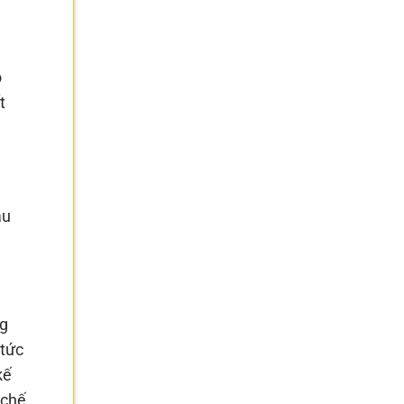
o
t
ầu
ng
 tức
kế
 chế