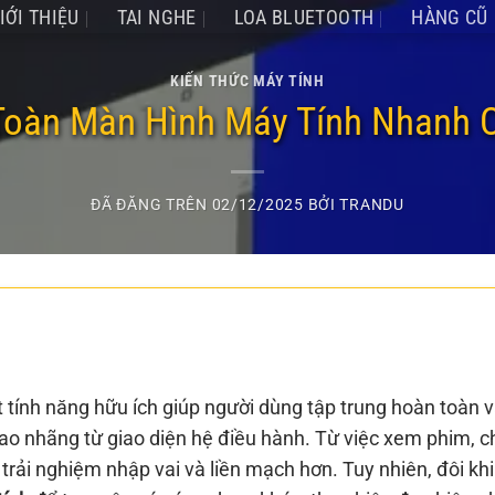
IỚI THIỆU
TAI NGHE
LOA BLUETOOTH
HÀNG CŨ
KIẾN THỨC MÁY TÍNH
Toàn Màn Hình Máy Tính Nhanh 
ĐÃ ĐĂNG TRÊN
02/12/2025
BỞI
TRANDU
 tính năng hữu ích giúp người dùng tập trung hoàn toàn 
 xao nhãng từ giao diện hệ điều hành. Từ việc xem phim, c
rải nghiệm nhập vai và liền mạch hơn. Tuy nhiên, đôi khi