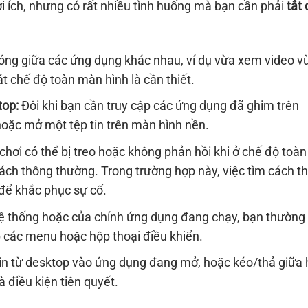
i ích, nhưng có rất nhiều tình huống mà bạn cần phải
tắt
óng giữa các ứng dụng khác nhau, ví dụ vừa xem video v
oát chế độ toàn màn hình là cần thiết.
top:
Đôi khi bạn cần truy cập các ứng dụng đã ghim trên
 hoặc mở một tệp tin trên màn hình nền.
hơi có thể bị treo hoặc không phản hồi khi ở chế độ toàn
ách thông thường. Trong trường hợp này, việc tìm cách t
 để khắc phục sự cố.
hệ thống hoặc của chính ứng dụng đang chạy, bạn thường
p các menu hoặc hộp thoại điều khiển.
in từ desktop vào ứng dụng đang mở, hoặc kéo/thả giữa 
 điều kiện tiên quyết.