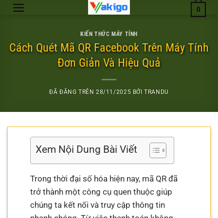
Chuyển
0
đến
nội
KIẾN THỨC MÁY TÍNH
dung
Cách Quét Mã QR Facebook Trên Máy Tính
Đơn Giản Và Hiệu Quả
ĐÃ ĐĂNG TRÊN
28/11/2025
BỞI
TRANDU
Xem Nội Dung Bài Viết
Trong thời đại số hóa hiện nay, mã QR đã
trở thành một công cụ quen thuộc giúp
chúng ta kết nối và truy cập thông tin