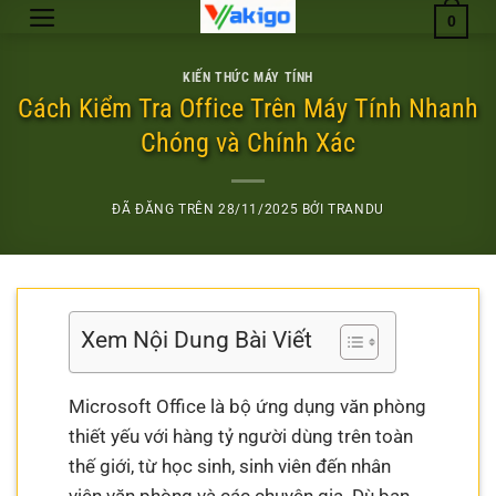
Chuyển
0
đến
nội
KIẾN THỨC MÁY TÍNH
dung
Cách Kiểm Tra Office Trên Máy Tính Nhanh
Chóng và Chính Xác
ĐÃ ĐĂNG TRÊN
28/11/2025
BỞI
TRANDU
Xem Nội Dung Bài Viết
Microsoft Office là bộ ứng dụng văn phòng
thiết yếu với hàng tỷ người dùng trên toàn
thế giới, từ học sinh, sinh viên đến nhân