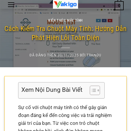
Chuyển
0
đến
nội
KIẾN THỨC MÁY TÍNH
dung
Cách Kiểm Tra Chuột Máy Tính: Hướng Dẫn
Phát Hiện Lỗi Toàn Diện
ĐÃ ĐĂNG TRÊN
30/11/2025
BỞI
TRANDU
Xem Nội Dung Bài Viết
Sự cố với chuột máy tính có thể gây gián
đoạn đáng kể đến công việc và trải nghiệm
giải trí của bạn. Từ việc con trỏ chuột