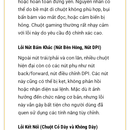
hoặc hoàn toàn đứng yên. Nguyên nhân có
thể do bề mặt di chuột không phù hợp, bụi
bẩn bám vào mắt đọc, hoặc cảm biến bị
hỏng. Chuột gaming thường rất nhạy cảm
với lỗi này do yêu cầu độ chính xác cao.
Lỗi Nút Bấm Khác (Nút Bên Hông, Nút DPI)
Ngoài nút trái/phải và con lăn, nhiều chuột
hiện đại còn có các nút phụ như nút
back/forward, nút điều chỉnh DPI. Các nút
này cũng có thể bị kẹt, không phản hồi
hoặc nhận diện sai lệnh. Mặc dù ít ảnh
hưởng đến chức năng cơ bản, nhưng lỗi
này vẫn gây bất tiện cho người dùng đã
quen sử dụng các tính năng tùy chỉnh.
Lỗi Kết Nối (Chuột Có Dây và Không Dây)