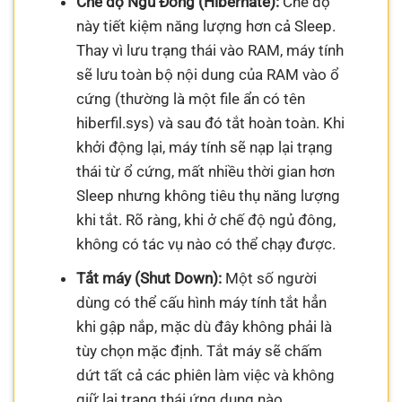
Chế độ Ngủ Đông (Hibernate):
Chế độ
này tiết kiệm năng lượng hơn cả Sleep.
Thay vì lưu trạng thái vào RAM, máy tính
sẽ lưu toàn bộ nội dung của RAM vào ổ
cứng (thường là một file ẩn có tên
hiberfil.sys) và sau đó tắt hoàn toàn. Khi
khởi động lại, máy tính sẽ nạp lại trạng
thái từ ổ cứng, mất nhiều thời gian hơn
Sleep nhưng không tiêu thụ năng lượng
khi tắt. Rõ ràng, khi ở chế độ ngủ đông,
không có tác vụ nào có thể chạy được.
Tắt máy (Shut Down):
Một số người
dùng có thể cấu hình máy tính tắt hẳn
khi gập nắp, mặc dù đây không phải là
tùy chọn mặc định. Tắt máy sẽ chấm
dứt tất cả các phiên làm việc và không
giữ lại trạng thái ứng dụng nào.