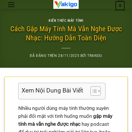
Chuyển
0
đến
nội
KIẾN THỨC MÁY TÍNH
dung
Cách Gập Máy Tính Mà Vẫn Nghe Được
Nhạc: Hướng Dẫn Toàn Diện
ĐÃ ĐĂNG TRÊN
28/11/2025
BỞI
TRANDU
Xem Nội Dung Bài Viết
Nhiều người dùng máy tính thường xuyên
phải đối mặt với tình huống muốn
gập máy
tính mà vẫn nghe được nhạc
hay podcast