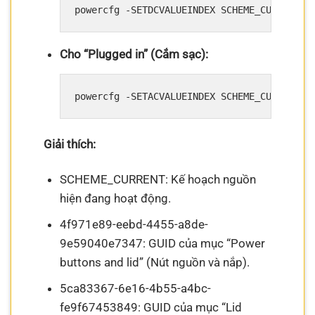
Cho “Plugged in” (Cắm sạc):
Giải thích:
SCHEME_CURRENT: Kế hoạch nguồn
hiện đang hoạt động.
4f971e89-eebd-4455-a8de-
9e59040e7347: GUID của mục “Power
buttons and lid” (Nút nguồn và nắp).
5ca83367-6e16-4b55-a4bc-
fe9f67453849: GUID của mục “Lid