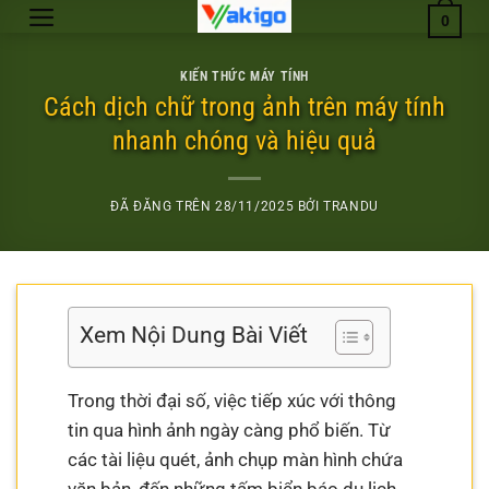
Chuyển
0
đến
nội
KIẾN THỨC MÁY TÍNH
dung
Cách dịch chữ trong ảnh trên máy tính
nhanh chóng và hiệu quả
ĐÃ ĐĂNG TRÊN
28/11/2025
BỞI
TRANDU
Xem Nội Dung Bài Viết
Trong thời đại số, việc tiếp xúc với thông
tin qua hình ảnh ngày càng phổ biến. Từ
các tài liệu quét, ảnh chụp màn hình chứa