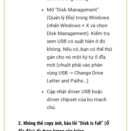
Mở “Disk Management”
(Quản lý Đĩa) trong Windows
(nhấn Windows + X và chọn
Disk Management). Kiểm tra
xem USB có xuất hiện ở đó
không. Nếu có, bạn có thể thử
gán cho nó một ký tự ổ đĩa
mới (chuột phải vào phân
vùng USB -> Change Drive
Letter and Paths…).
Cập nhật driver USB hoặc
driver chipset của bo mạch
chủ.
2. Không thể copy ảnh, báo lỗi “Disk is full” (Ổ
đĩa đầy) dù dung lượng còn trống