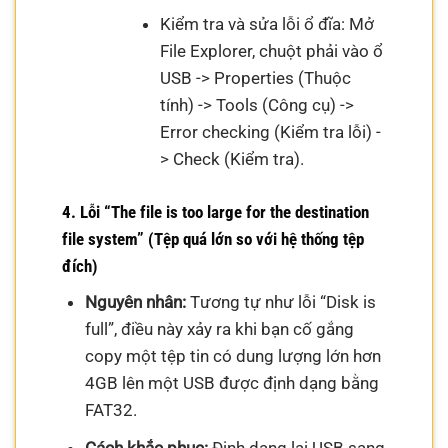
Kiểm tra và sửa lỗi ổ đĩa: Mở
File Explorer, chuột phải vào ổ
USB -> Properties (Thuộc
tính) -> Tools (Công cụ) ->
Error checking (Kiểm tra lỗi) -
> Check (Kiểm tra).
4. Lỗi “The file is too large for the destination
file system” (Tệp quá lớn so với hệ thống tệp
đích)
Nguyên nhân:
Tương tự như lỗi “Disk is
full”, điều này xảy ra khi bạn cố gắng
copy một tệp tin có dung lượng lớn hơn
4GB lên một USB được định dạng bằng
FAT32.
Cách khắc phục:
Định dạng lại USB sang