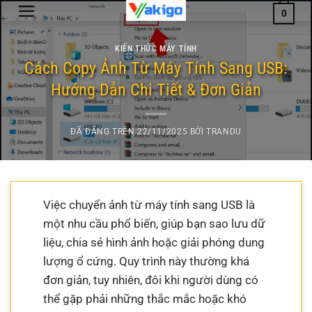
Chuyển
0
đến
nội
KIẾN THỨC MÁY TÍNH
dung
Cách Copy Ảnh Từ Máy Tính Sang USB:
Hướng Dẫn Chi Tiết & Đơn Giản
ĐÃ ĐĂNG TRÊN
22/11/2025
BỞI
TRANDU
Việc chuyển ảnh từ máy tính sang USB là
một nhu cầu phổ biến, giúp bạn sao lưu dữ
liệu, chia sẻ hình ảnh hoặc giải phóng dung
lượng ổ cứng. Quy trình này thường khá
đơn giản, tuy nhiên, đôi khi người dùng có
thể gặp phải những thắc mắc hoặc khó