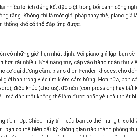
i nhiều lợi ích đáng kể, đặc biệt trong bối cảnh công ng
ng tăng. Không chỉ là một giải pháp thay thế, piano giả l
n thống khó có thể đáp ứng được.
uôn có những giới hạn nhất định. Với piano giả lập, bạn sẽ
ớn hơn rất nhiều. Khả năng truy cập vào hàng ngàn thư vi
ano cơ đại dương cầm, piano điện Fender Rhodes, cho đế
bị giới hạn trong việc tìm kiếm cảm hứng. Hơn nữa, bạn có
erb), điệp khúc (chorus), độ nén (compression) hay bất 
iều mà đàn thật không thể làm được hoặc yêu cầu thiết bị
ăng tích hợp. Chiếc máy tính của bạn có thể mang theo kh
n, bạn có thể biến bất kỳ không gian nào thành phòng thu