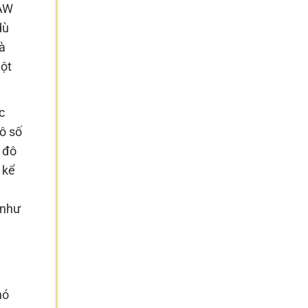
DAW
dù
à
một
c
ô số
 đô
 kể
 như
nó