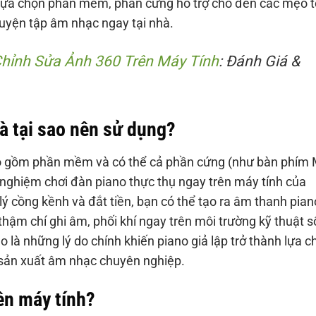
lựa chọn phần mềm, phần cứng hỗ trợ cho đến các mẹo t
luyện tập âm nhạc ngay tại nhà.
ỉnh Sửa Ảnh 360 Trên Máy Tính
: Đánh Giá &
và tại sao nên sử dụng?
bao gồm phần mềm và có thể cả phần cứng (như bàn phím 
 nghiệm chơi đàn piano thực thụ ngay trên máy tính của
lý cồng kềnh và đắt tiền, bạn có thể tạo ra âm thanh pian
 thậm chí ghi âm, phối khí ngay trên môi trường kỹ thuật s
cao là những lý do chính khiến piano giả lập trở thành lựa c
 sản xuất âm nhạc chuyên nghiệp.
ên máy tính?