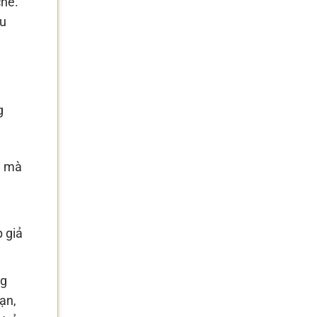
chế.
ều
g
h mà
 giả
ng
ạn,