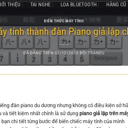
IỚI THIỆU
TAI NGHE
LOA BLUETOOTH
HÀNG CŨ
KIẾN THỨC MÁY TÍNH
y tính thành đàn Piano giả lập 
ĐÃ ĐĂNG TRÊN
02/12/2025
BỞI
TRANDU
tiếng đàn piano du dương nhưng không có điều kiện sở h
 và tiết kiệm nhất chính là sử dụng
piano giả lập trên má
n bạn chi tiết từng bước để biến chiếc máy tính của mình