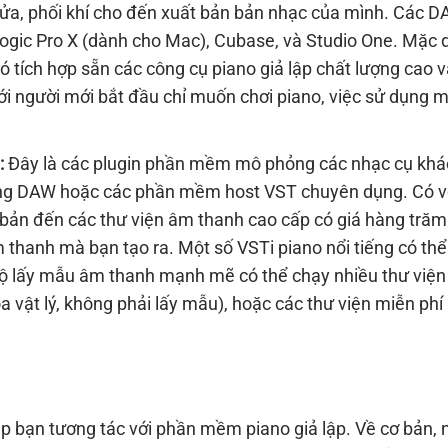
 sửa, phối khí cho đến xuất bản bản nhạc của mình. Các 
Logic Pro X (dành cho Mac), Cubase, và Studio One. Mặc 
 tích hợp sẵn các công cụ piano giả lập chất lượng cao v
với người mới bắt đầu chỉ muốn chơi piano, việc sử dụng 
:
Đây là các plugin phần mềm mô phỏng các nhạc cụ khá
rong DAW hoặc các phần mềm host VST chuyên dụng. Có v
 bản đến các thư viện âm thanh cao cấp có giá hàng trăm
m thanh mà bạn tạo ra. Một số VSTi piano nổi tiếng có thể
ộ lấy mẫu âm thanh mạnh mẽ có thể chạy nhiều thư viện
a vật lý, không phải lấy mẫu), hoặc các thư viện miễn phí
iúp bạn tương tác với phần mềm piano giả lập. Về cơ bản, 