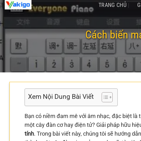
Chuyển
TRANG CHỦ
G
đến
nội
dung
Cách biến má
Xem Nội Dung Bài Viết
Bạn có niềm đam mê với âm nhạc, đặc biệt là 
một cây đàn cơ hay điện tử? Giải pháp hữu hiệu
tính
. Trong bài viết này, chúng tôi sẽ hướng dẫ