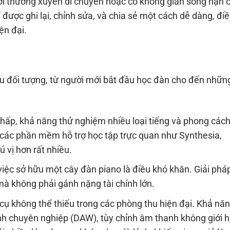
ười thường xuyên di chuyển hoặc có không gian sống hạn 
được ghi lại, chỉnh sửa, và chia sẻ một cách dễ dàng, đi
ện đại.
ều đối tượng, từ người mới bắt đầu học đàn cho đến nhữn
thấp, khả năng thử nghiệm nhiều loại tiếng và phong các
các phần mềm hỗ trợ học tập trực quan như Synthesia,
ú vị hơn rất nhiều.
iệc sở hữu một cây đàn piano là điều khó khăn. Giải pháp
mà không phải gánh nặng tài chính lớn.
cụ không thể thiếu trong các phòng thu hiện đại. Khả nă
h chuyên nghiệp (DAW), tùy chỉnh âm thanh không giới h