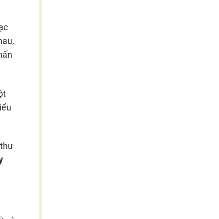
ạc
hau,
nhấn
ột
iểu
 thư
y