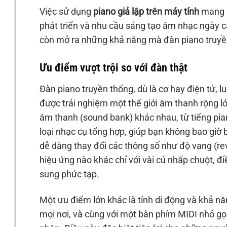
Việc sử dụng
piano giả lập trên máy tính
mang lạ
phát triển và nhu cầu sáng tạo âm nhạc ngày cà
còn mở ra những khả năng mà đàn piano truyề
Ưu điểm vượt trội so với đàn thật
Đàn piano truyền thống, dù là cơ hay điện tử, l
được trải nghiệm một thế giới âm thanh rộng l
âm thanh (sound bank) khác nhau, từ tiếng pi
loại nhạc cụ tổng hợp, giúp bạn không bao giờ 
dễ dàng thay đổi các thông số như độ vang (rev
hiệu ứng nào khác chỉ với vài cú nhấp chuột, đ
sung phức tạp.
Một ưu điểm lớn khác là tính di động và khả n
mọi nơi, và cùng với một bàn phím MIDI nhỏ gọ