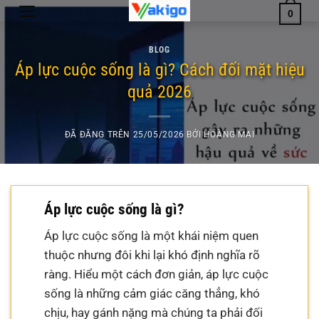
Chuyển
0
đến
nội
BLOG
dung
Áp lực cuộc sống là gì? Cách đối mặt hiệu
quả 2026
ĐÃ ĐĂNG TRÊN
25/05/2026
BỞI
HOÀNG MAI
Áp lực cuộc sống là gì?
Áp lực cuộc sống là một khái niệm quen
thuộc nhưng đôi khi lại khó định nghĩa rõ
ràng. Hiểu một cách đơn giản, áp lực cuộc
sống là những cảm giác căng thẳng, khó
chịu, hay gánh nặng mà chúng ta phải đối