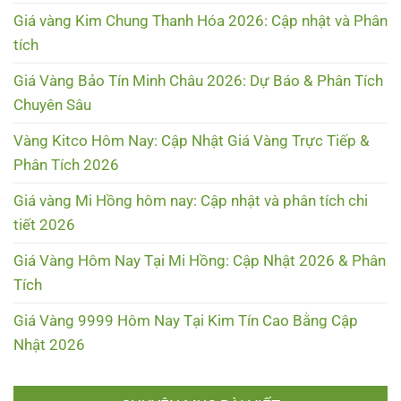
Giá vàng Kim Chung Thanh Hóa 2026: Cập nhật và Phân
tích
Giá Vàng Bảo Tín Minh Châu 2026: Dự Báo & Phân Tích
Chuyên Sâu
Vàng Kitco Hôm Nay: Cập Nhật Giá Vàng Trực Tiếp &
Phân Tích 2026
Giá vàng Mi Hồng hôm nay: Cập nhật và phân tích chi
tiết 2026
Giá Vàng Hôm Nay Tại Mi Hồng: Cập Nhật 2026 & Phân
Tích
Giá Vàng 9999 Hôm Nay Tại Kim Tín Cao Bằng Cập
Nhật 2026