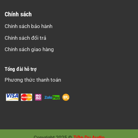
Chính sách
Chính sách bảo hành
Chính sách đổi trả
Chính sách giao hàng
Tổng đài hỗ trợ
Phương thức thanh toán
Copyright 2025 ©
Trần Du Audio