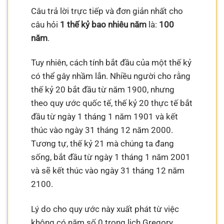
Câu trả lời trực tiếp và đơn giản nhất cho
câu hỏi
1 thế kỷ bao nhiêu năm
là:
100
năm
.
Tuy nhiên, cách tính bắt đầu của một thế kỷ
có thể gây nhầm lẫn. Nhiều người cho rằng
thế kỷ 20 bắt đầu từ năm 1900, nhưng
theo quy ước quốc tế, thế kỷ 20 thực tế bắt
đầu từ ngày 1 tháng 1 năm 1901 và kết
thúc vào ngày 31 tháng 12 năm 2000.
Tương tự, thế kỷ 21 mà chúng ta đang
sống, bắt đầu từ ngày 1 tháng 1 năm 2001
và sẽ kết thúc vào ngày 31 tháng 12 năm
2100.
Lý do cho quy ước này xuất phát từ việc
không có năm số 0 trong lịch Gregory.