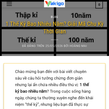
Chuyển
0
đến
nội
BLOG
dung
1 Thế Kỷ Bao Nhiêu Năm? Giải Mã Chu Kỳ
Thời Gian
ĐÃ ĐĂNG TRÊN
25/05/2026
BỞI
HOÀNG MAI
Chào mừng bạn đến với bài viết chuyên
sâu về câu hỏi tưởng chừng đơn giản
nhưng lại ẩn chứa nhiều điều thú vị:
1 thế
kỷ bao nhiêu năm
? Trong cuộc sống hàng
ngày, chúng ta thường xuyên nghe đến khái
niệm “thế kỷ”, nhưng liệu bạn đã thực sự