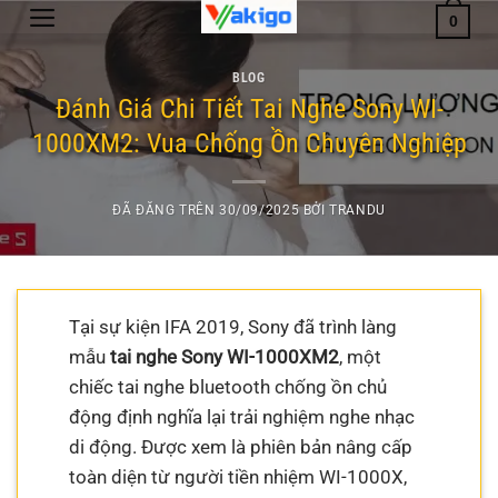
Chuyển
0
đến
nội
BLOG
dung
Đánh Giá Chi Tiết Tai Nghe Sony WI-
1000XM2: Vua Chống Ồn Chuyên Nghiệp
ĐÃ ĐĂNG TRÊN
30/09/2025
BỞI
TRANDU
Tại sự kiện IFA 2019, Sony đã trình làng
mẫu
tai nghe Sony WI-1000XM2
, một
chiếc tai nghe bluetooth chống ồn chủ
động định nghĩa lại trải nghiệm nghe nhạc
di động. Được xem là phiên bản nâng cấp
toàn diện từ người tiền nhiệm WI-1000X,