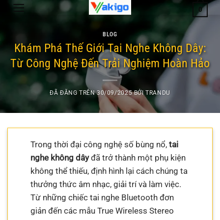
Chuyển
0
đến
nội
BLOG
dung
Khám Phá Thế Giới Tai Nghe Không Dây:
Từ Công Nghệ Đến Trải Nghiệm Hoàn Hảo
ĐÃ ĐĂNG TRÊN
30/09/2025
BỞI
TRANDU
Trong thời đại công nghệ số bùng nổ,
tai
nghe không dây
đã trở thành một phụ kiện
không thể thiếu, định hình lại cách chúng ta
thưởng thức âm nhạc, giải trí và làm việc.
Từ những chiếc tai nghe Bluetooth đơn
giản đến các mẫu True Wireless Stereo