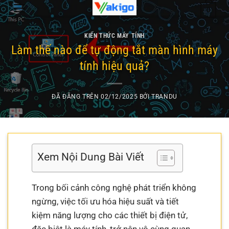
Chuyển
0
đến
nội
KIẾN THỨC MÁY TÍNH
dung
Làm thế nào để tự động tắt màn hình máy
tính hiệu quả?
ĐÃ ĐĂNG TRÊN
02/12/2025
BỞI
TRANDU
Xem Nội Dung Bài Viết
Trong bối cảnh công nghệ phát triển không
ngừng, việc tối ưu hóa hiệu suất và tiết
kiệm năng lượng cho các thiết bị điện tử,