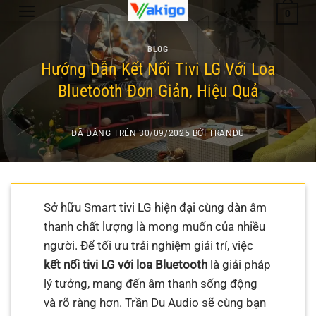
Chuyển
0
đến
nội
BLOG
dung
Hướng Dẫn Kết Nối Tivi LG Với Loa
Bluetooth Đơn Giản, Hiệu Quả
ĐÃ ĐĂNG TRÊN
30/09/2025
BỞI
TRANDU
Sở hữu Smart tivi LG hiện đại cùng dàn âm
thanh chất lượng là mong muốn của nhiều
người. Để tối ưu trải nghiệm giải trí, việc
kết nối tivi LG với loa Bluetooth
là giải pháp
lý tưởng, mang đến âm thanh sống động
và rõ ràng hơn. Trần Du Audio sẽ cùng bạn