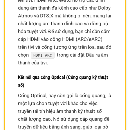
lên tivi. HDMI ARC/eARC hỗ trợ các định
dạng âm thanh đa kênh cao cấp như Dolby
Atmos và DTS:X mà không bị nén, mang lại
chất lượng âm thanh đỉnh cao và đồng bộ
hóa tuyệt vời. Để sử dụng, bạn chỉ cần cắm
cáp HDMI vào cổng HDMI (ARC/eARC)
trên tivi và cổng tương ứng trên loa, sau đó
chọn
trong cài đặt Đầu ra âm
HDMI ARC
thanh của tivi.
Kết nối qua cổng Optical (Cổng quang kỹ thuật
số)
Cổng Optical, hay còn gọi là cổng quang, là
một lựa chọn tuyệt vời khác cho việc
truyền tải tín hiệu âm thanh kỹ thuật số
chất lượng cao. Nó sử dụng cáp quang để
truyền dữ liệu bằng ánh sáng, giúp loại bỏ