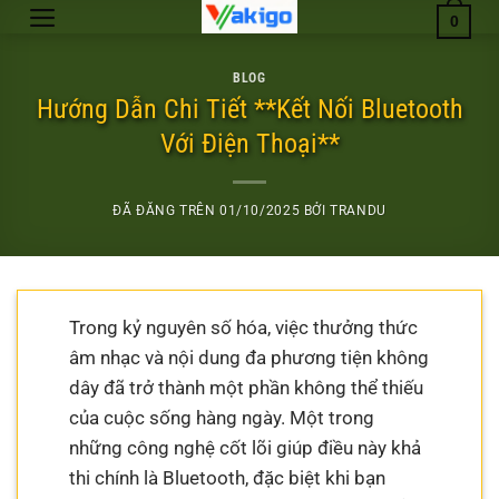
Chuyển
0
đến
nội
BLOG
dung
Hướng Dẫn Chi Tiết **Kết Nối Bluetooth
Với Điện Thoại**
ĐÃ ĐĂNG TRÊN
01/10/2025
BỞI
TRANDU
Trong kỷ nguyên số hóa, việc thưởng thức
âm nhạc và nội dung đa phương tiện không
dây đã trở thành một phần không thể thiếu
của cuộc sống hàng ngày. Một trong
những công nghệ cốt lõi giúp điều này khả
thi chính là Bluetooth, đặc biệt khi bạn