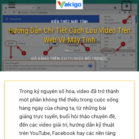
Chuyển
0
đến
nội
KIẾN THỨC MÁY TÍNH
dung
Hướng Dẫn Chi Tiết Cách Lưu Video Trên
Web Về Máy Tính
ĐÃ ĐĂNG TRÊN
23/11/2025
BỞI
TRANDU
Trong kỷ nguyên số hóa, video đã trở thành
một phần không thể thiếu trong cuộc sống
hàng ngày của chúng ta, từ những bài
giảng trực tuyến, buổi hội thảo chuyên đề,
đến các video giải trí, hướng dẫn kỹ thuật
trên YouTube, Facebook hay các nền tảng