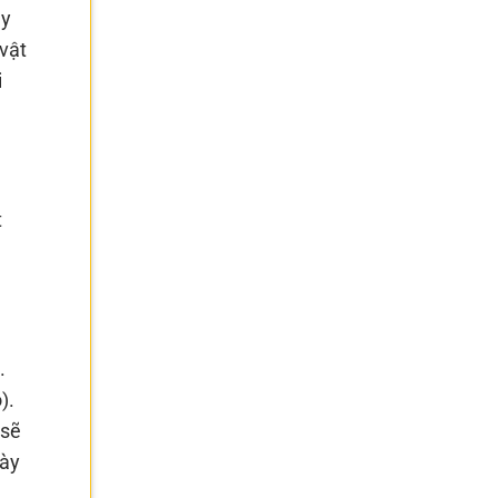
áy
 vật
i
t
.
).
 sẽ
này