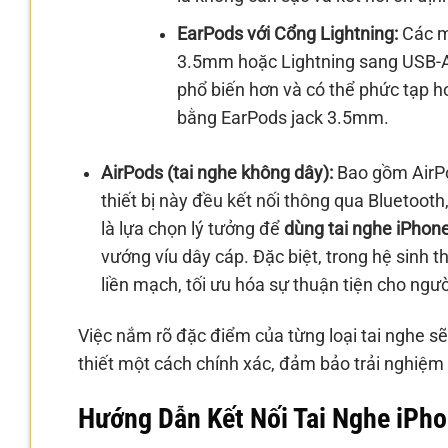
EarPods với Cổng Lightning:
Các m
3.5mm hoặc Lightning sang USB-A/C
phổ biến hơn và có thể phức tạp h
bằng EarPods jack 3.5mm.
AirPods (tai nghe không dây):
Bao gồm AirPo
thiết bị này đều kết nối thông qua Bluetooth
là lựa chọn lý tưởng để
dùng tai nghe iPhon
vướng víu dây cáp. Đặc biệt, trong hệ sinh t
liền mạch, tối ưu hóa sự thuận tiện cho ngư
Việc nắm rõ đặc điểm của từng loại tai nghe s
thiết một cách chính xác, đảm bảo trải nghiệm 
Hướng Dẫn Kết Nối Tai Nghe iPho