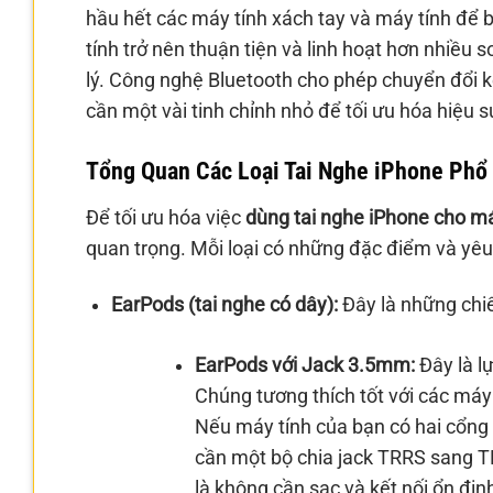
hầu hết các máy tính xách tay và máy tính để b
tính trở nên thuận tiện và linh hoạt hơn nhiều s
lý. Công nghệ Bluetooth cho phép chuyển đổi kế
cần một vài tinh chỉnh nhỏ để tối ưu hóa hiệu 
Tổng Quan Các Loại Tai Nghe iPhone Phổ
Để tối ưu hóa việc
dùng tai nghe iPhone cho má
quan trọng. Mỗi loại có những đặc điểm và yêu 
EarPods (tai nghe có dây):
Đây là những chiế
EarPods với Jack 3.5mm:
Đây là lự
Chúng tương thích tốt với các má
Nếu máy tính của bạn có hai cổng 
cần một bộ chia jack TRRS sang T
là không cần sạc và kết nối ổn địn