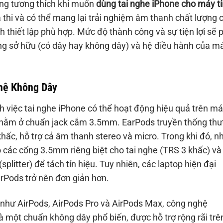
ng tương thích khi muốn
dùng tai nghe iPhone cho máy t
 thi và có thể mang lại trải nghiệm âm thanh chất lượng 
h thiết lập phù hợp. Mức độ thành công và sự tiện lợi sẽ 
ng sở hữu (có dây hay không dây) và hệ điều hành của m
hệ Không Dây
nh việc tai nghe iPhone có thể hoạt động hiệu quả trên m
đề nằm ở chuẩn jack cắm 3.5mm. EarPods truyền thống th
ấc, hỗ trợ cả âm thanh stereo và micro. Trong khi đó, n
có các cổng 3.5mm riêng biệt cho tai nghe (TRS 3 khấc) và
splitter) để tách tín hiệu. Tuy nhiên, các laptop hiện đại
Pods trở nên đơn giản hơn.
 như AirPods, AirPods Pro và AirPods Max, công nghệ
là một chuẩn không dây phổ biến, được hỗ trợ rộng rãi trê