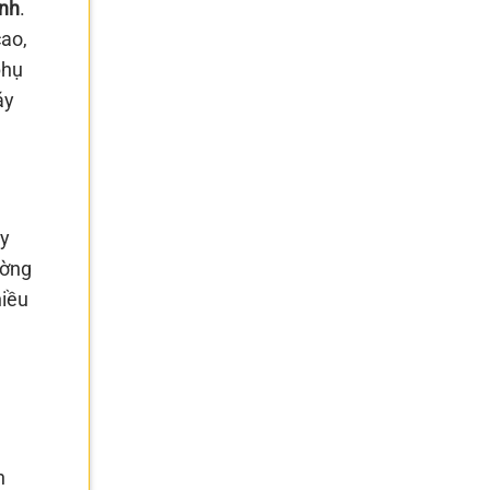
ính
.
cao,
phụ
áy
áy
ường
hiều
n