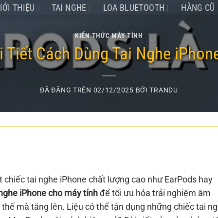
IỚI THIỆU
TAI NGHE
LOA BLUETOOTH
HÀNG CŨ
KIẾN THỨC MÁY TÍNH
 Tiết Cách Dùng Tai Nghe iPhon
ĐÃ ĐĂNG TRÊN
02/12/2025
BỞI
TRANDU
t chiếc tai nghe iPhone chất lượng cao như EarPods hay
 nghe iPhone cho máy tính
để tối ưu hóa trải nghiệm âm
vì thế mà tăng lên. Liệu có thể tận dụng những chiếc tai n