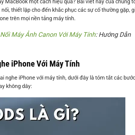
y MacBook một cách hiệu quả? Bài viết này của chúng tô
nối, thiết lập cho đến khắc phục các sự cố thường gặp, g
hone trên mọi nền tảng máy tính.
 Nối Máy Ảnh Canon Với Máy Tính
: Hướng Dẫn
ghe iPhone Với Máy Tính
ai nghe iPhone với máy tính, dưới đây là tóm tắt các bước
hay không dây: