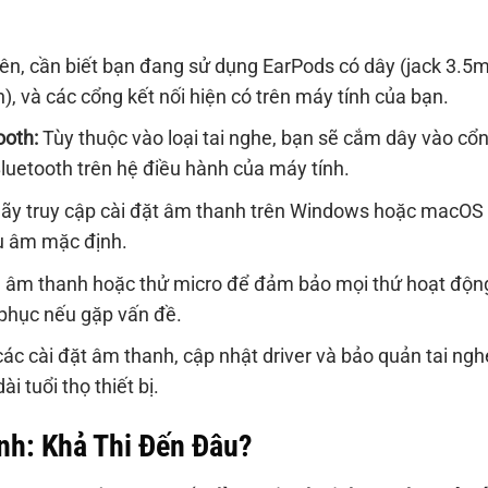
ên, cần biết bạn đang sử dụng EarPods có dây (jack 3.5
), và các cổng kết nối hiện có trên máy tính của bạn.
ooth:
Tùy thuộc vào loại tai nghe, bạn sẽ cắm dây vào cổ
luetooth trên hệ điều hành của máy tính.
 hãy truy cập cài đặt âm thanh trên Windows hoặc macOS
hu âm mặc định.
 âm thanh hoặc thử micro để đảm bảo mọi thứ hoạt độn
 phục nếu gặp vấn đề.
ác cài đặt âm thanh, cập nhật driver và bảo quản tai ngh
i tuổi thọ thiết bị.
nh: Khả Thi Đến Đâu?