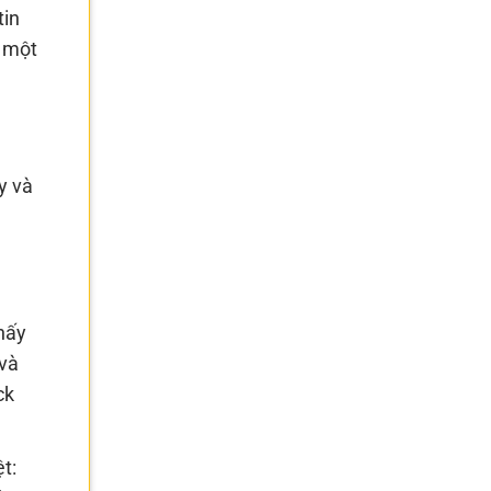
tin
ý một
y và
hấy
 và
ck
t: