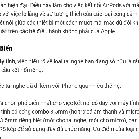
àn hiện đại. Điều này làm cho việc kết nối AirPods với m
o với việc lo lắng về sự tương thích của các loại cổng cắm
t nối giữa các thiết bị một cách mượt mà, mặc dù đôi kh
suất trên các hệ điều hành không phải của Apple.
 Biến
y tính
, việc hiểu rõ về loại tai nghe bạn đang sở hữu là rấ
cầu kết nối riêng:
c tai nghe đã đi kèm với iPhone qua nhiều thế hệ.
a chọn phổ biến nhất cho việc kết nối có dây với máy tính
y tính có cổng combo 3.5mm (hỗ trợ cả âm thanh và micro
3.5mm riêng biệt (một cho tai nghe, một cho micro), bạn
RS kép để sử dụng đầy đủ chức năng. Ưu điểm của loại 
h.