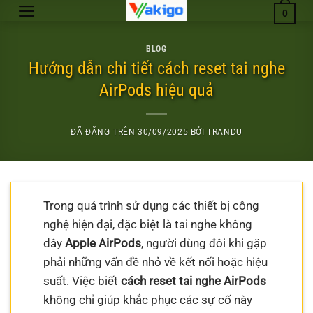
Chuyển
0
đến
nội
BLOG
dung
Hướng dẫn chi tiết cách reset tai nghe
AirPods hiệu quả
ĐÃ ĐĂNG TRÊN
30/09/2025
BỞI
TRANDU
Trong quá trình sử dụng các thiết bị công
nghệ hiện đại, đặc biệt là tai nghe không
dây
Apple AirPods
, người dùng đôi khi gặp
phải những vấn đề nhỏ về kết nối hoặc hiệu
suất. Việc biết
cách reset tai nghe AirPods
không chỉ giúp khắc phục các sự cố này