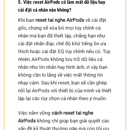
5. Việc reset AirPods có làm mất dữ liệu hay
cài đặt cá nhân nào không?
Khi bạn
reset tai nghe AirPods
về cài đặt
gốc, chúng sẽ xóa bỏ mọi tùy chỉnh cá
nhân mà bạn đã thiết lập, chẳng hạn như
cài đặt nhấn đúp, chế độ khử tiếng ồn ưa
thích hoặc cài đặt EQ tùy chỉnh nếu có. Tuy
nhiên, AirPods không lưu trữ dữ liệu cá
nhân như tin nhắn hay hình ảnh, vì vậy bạn
không cần lo lắng về việc mất thông tin
nhạy cảm. Sau khi reset, bạn sẽ cần ghép
nối lại AirPods với thiết bị của mình và thiết
lập lại các tùy chọn cá nhân theo ý muốn.
Việc nắm vững
cách reset tai nghe
AirPods
không chỉ giúp bạn giải quyết các
vấn đề kỹ thuật thường gặp mà còn tối ưu