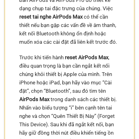
bản AirPods và AirPods Pro do thiết kế
dạng chụp tai đặc trưng của chúng. Việc
reset tai nghe AirPods Max
có thể cần
thiết nếu bạn gặp các vấn đề về âm thanh,
kết nối Bluetooth không ổn định hoặc
muốn xóa các cài đặt đã liên kết trước đó.
Trước khi tiến hành
reset AirPods Max
,
điều quan trọng là bạn cần ngắt kết nối
chúng khỏi thiết bị Apple của mình. Trên
iPhone hoặc iPad, bạn hãy vào mục “Cài
đặt”, chọn “Bluetooth”, sau đó tìm tên
AirPods Max
trong danh sách các thiết bị.
Nhấn vào biểu tượng “i” bên cạnh tên tai
nghe và chọn “Quên Thiết Bị Này” (Forget
This Device). Sau khi đã ngắt kết nối, bạn
hãy giữ đồng thời nút điều khiển tiếng ồn