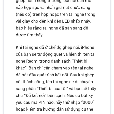
ghép nối. Thông thường, bạn sẽ cần mở
nắp hộp sạc và nhấn giữ nút chức năng
(nếu có) trên hộp hoặc trên tai nghe trong
vài giây cho đến khi đèn LED nhấp nháy,
báo hiệu rằng tai nghe đã sẵn sàng để
được tìm thấy.
Khi tai nghe đã ở chế độ ghép nối, iPhone
của bạn sẽ tự động quét và hiển thị tên tai
nghe Redmi trong danh sách “Thiết bị
khác”. Bạn chỉ cần chạm vào tên tai nghe
để bắt đầu quá trình kết nối. Sau khi ghép
nối thành công, tên tai nghe sẽ di chuyển
sang phần “Thiết bị của tôi” và bạn sẽ thấy
chữ “Đã kết nối” bên cạnh. Nếu có bất kỳ
yêu cầu mã PIN nào, hãy thử nhập “0000”
hoặc kiểm tra hướng dẫn sử dụng cụ thể