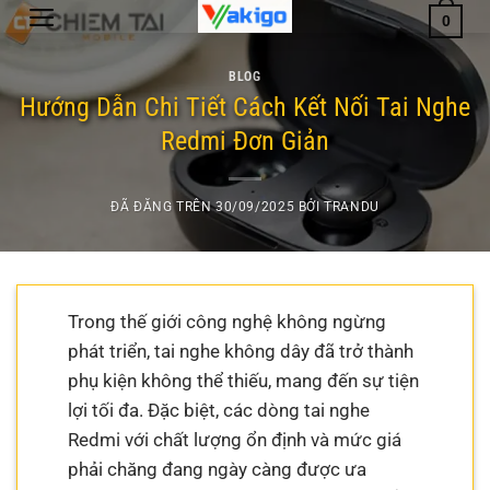
Chuyển
0
đến
nội
BLOG
dung
Hướng Dẫn Chi Tiết Cách Kết Nối Tai Nghe
Redmi Đơn Giản
ĐÃ ĐĂNG TRÊN
30/09/2025
BỞI
TRANDU
Trong thế giới công nghệ không ngừng
phát triển, tai nghe không dây đã trở thành
phụ kiện không thể thiếu, mang đến sự tiện
lợi tối đa. Đặc biệt, các dòng tai nghe
Redmi với chất lượng ổn định và mức giá
phải chăng đang ngày càng được ưa