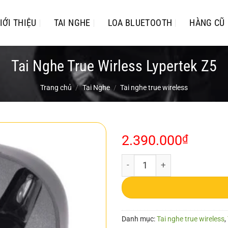
IỚI THIỆU
TAI NGHE
LOA BLUETOOTH
HÀNG CŨ
Tai Nghe True Wirless Lypertek Z5
Trang chủ
/
Tai Nghe
/
Tai nghe true wireless
2.390.000
₫
Tai Nghe True Wirless Lypert
Danh mục:
Tai nghe true wireless
,