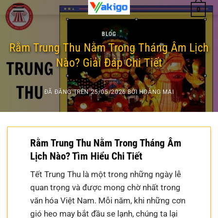
Chuyển
0
đến
nội
BLOG
dung
Rằm Trung Thu Nằm Trong Tháng Âm Lịch
Nào? Giải Đáp Chi Tiết
ĐÃ ĐĂNG TRÊN
25/05/2026
BỞI
HOÀNG MAI
Rằm Trung Thu Nằm Trong Tháng Âm
Lịch Nào? Tìm Hiểu Chi Tiết
Tết Trung Thu là một trong những ngày lễ
quan trọng và được mong chờ nhất trong
văn hóa Việt Nam. Mỗi năm, khi những cơn
gió heo may bắt đầu se lạnh, chúng ta lại