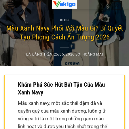
Chuyển
0
đến
nội
BLOG
dung
Màu Xanh Navy Phối Với Màu Gì? Bí Quyết
Tạo Phong Cách Ấn Tượng 2026
ĐÃ ĐĂNG TRÊN
25/05/2026
BỞI
HOÀNG MAI
Khám Phá Sức Hút Bất Tận Của Màu
Xanh Navy
Màu xanh navy, một sắc thái đậm đà và
quyền quý của màu xanh dương, luôn giữ
vững vị trí là một trong những gam màu
linh hoạt và được yêu thích nhất trong thế