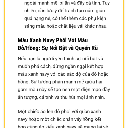
ngoài mạnh mẽ, bí ẩn và đầy cá tính. Tuy
nhiên, cần lưu ý để tránh tạo cảm giác
quá nặng nề, có thể thêm các phụ kiện
sáng màu hoặc chất liệu vải khác nhau.
Màu Xanh Navy Phối Với Màu
Đỏ/Hồng: Sự Nổi Bật và Quyến Rũ
Nếu bạn là người yêu thích sự nổi bật và
muốn phá cách, đừng ngần ngại kết hợp
màu xanh navy với các sắc độ của đỏ hoặc
hồng. Sự tương phản mạnh mẽ giữa hai
gam màu này sẽ tạo nên một diện mạo đầy
ấn tượng, cá tính và thu hút mọi ánh nhìn.
Một chiếc áo len đỏ phối với quần xanh
navy hoặc một chiếc chân váy hồng kết
hợp cùng áo kiểu xanh navy sẽ mang lại vẻ