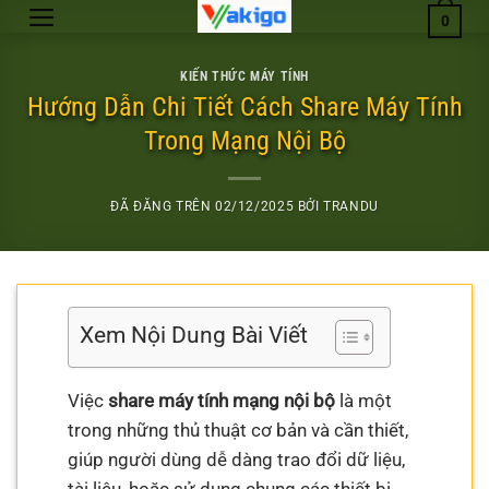
Chuyển
0
đến
nội
KIẾN THỨC MÁY TÍNH
dung
Hướng Dẫn Chi Tiết Cách Share Máy Tính
Trong Mạng Nội Bộ
ĐÃ ĐĂNG TRÊN
02/12/2025
BỞI
TRANDU
Xem Nội Dung Bài Viết
Việc
share máy tính mạng nội bộ
là một
trong những thủ thuật cơ bản và cần thiết,
giúp người dùng dễ dàng trao đổi dữ liệu,