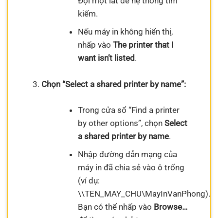
Đợi một lát để hệ thống tìm
kiếm.
Nếu máy in không hiển thị,
nhấp vào
The printer that I
want isn’t listed
.
Chọn “Select a shared printer by name”:
Trong cửa sổ “Find a printer
by other options”, chọn
Select
a shared printer by name
.
Nhập đường dẫn mạng của
máy in đã chia sẻ vào ô trống
(ví dụ:
\\TEN_MAY_CHU\MayInVanPhong).
Bạn có thể nhấp vào
Browse…