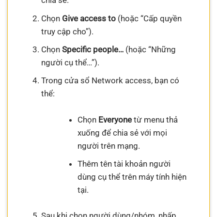
chia sẻ.
Chọn
Give access to
(hoặc “Cấp quyền
truy cập cho”).
Chọn
Specific people…
(hoặc “Những
người cụ thể…”).
Trong cửa sổ Network access, bạn có
thể:
Chọn
Everyone
từ menu thả
xuống để chia sẻ với mọi
người trên mạng.
Thêm tên tài khoản người
dùng cụ thể trên máy tính hiện
tại.
Sau khi chọn người dùng/nhóm, nhấp