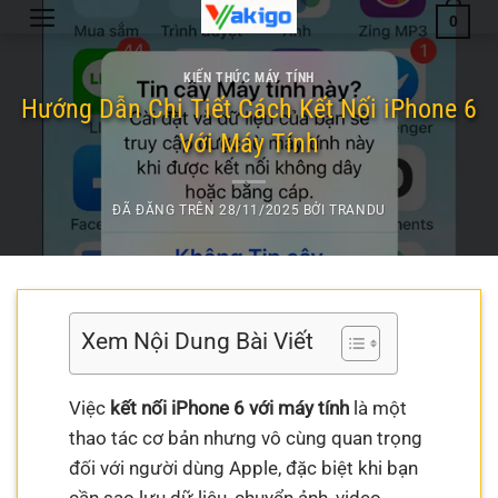
Chuyển
0
đến
nội
KIẾN THỨC MÁY TÍNH
dung
Hướng Dẫn Chi Tiết Cách Kết Nối iPhone 6
Với Máy Tính
ĐÃ ĐĂNG TRÊN
28/11/2025
BỞI
TRANDU
Xem Nội Dung Bài Viết
Việc
kết nối iPhone 6 với máy tính
là một
thao tác cơ bản nhưng vô cùng quan trọng
đối với người dùng Apple, đặc biệt khi bạn