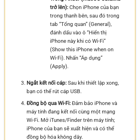
trở lên):
Chọn iPhone của bạn
trong thanh bên, sau đó trong
tab “Tổng quan” (General),
đánh dấu vào ô “Hiển thị
iPhone này khi có Wi-Fi”
(Show this iPhone when on
Wi-Fi). Nhấn “Áp dụng”
(Apply).
Ngắt kết nối cáp:
Sau khi thiết lập xong,
bạn có thể rút cáp USB.
Đồng bộ qua Wi-Fi:
Đảm bảo iPhone và
máy tính đang kết nối cùng một mạng
Wi-Fi. Mở iTunes/Finder trên máy tính;
iPhone của bạn sẽ xuất hiện và có thể
đồng bộ hóa không dây.