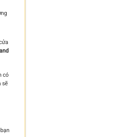
ợng
 cửa
 and
n có
a sẽ
 bạn