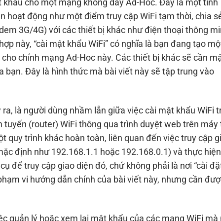
mật khẩu cho một mạng không dây Ad-Hoc. Đây là một tính
 hoạt động như một điểm truy cập WiFi tạm thời, chia sẻ
odem 3G/4G) với các thiết bị khác như điện thoại thông mi
hợp này, “cài mật khẩu WiFi” có nghĩa là bạn đang tạo mộ
cho chính mạng Ad-Hoc này. Các thiết bị khác sẽ cần m
 bạn. Đây là hình thức mà bài viết này sẽ tập trung vào
 ra, là người dùng nhầm lẫn giữa việc cài mật khẩu WiFi t
h tuyến (router) WiFi thông qua trình duyệt web trên máy 
t quy trình khác hoàn toàn, liên quan đến việc truy cập g
 mặc định như 192.168.1.1 hoặc 192.168.0.1) và thực hiện
 cụ để truy cập giao diện đó, chứ không phải là nơi “cài đặ
phạm vi hướng dẫn chính của bài viết này, nhưng cần đượ
việc quản lý hoặc xem lại mật khẩu của các mạng WiFi mà