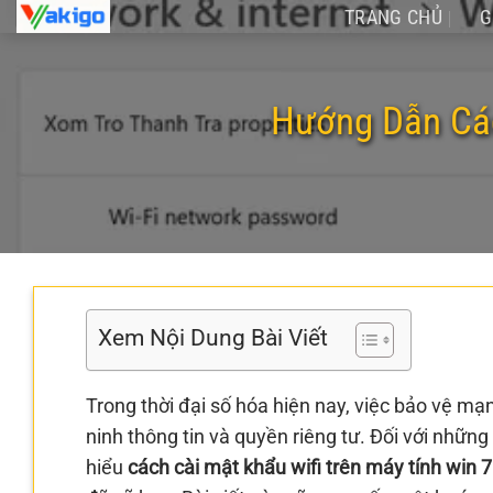
Chuyển
TRANG CHỦ
G
đến
nội
dung
Hướng Dẫn Các
Xem Nội Dung Bài Viết
Trong thời đại số hóa hiện nay, việc bảo vệ m
ninh thông tin và quyền riêng tư. Đối với nhữn
hiểu
cách cài mật khẩu wifi trên máy tính win 7