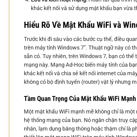
khác kết nối và sử dụng mật khẩu bạn vừa th
Hiểu Rõ Về Mật Khẩu WiFi và Wi
Trước khi đi sâu vào các bước cụ thể, điều quan
trên máy tính Windows 7”. Thuật ngữ này có th
sẵn có. Tuy nhiên, trên Windows 7, bạn có th
mạng này. Mạng Ad-Hoc biến máy tính của bạn t
khác kết nối và chia sẻ kết nối internet của má
không có bộ định tuyến (router) vật lý nhưng m
Tầm Quan Trọng Của Mật Khẩu WiFi Mạnh
Một mật khẩu WiFi mạnh mẽ không chỉ là một rà
hệ thống mạng của bạn. Nó ngăn chặn truy cập
nhân, lạm dụng băng thông hoặc thậm chí là ph