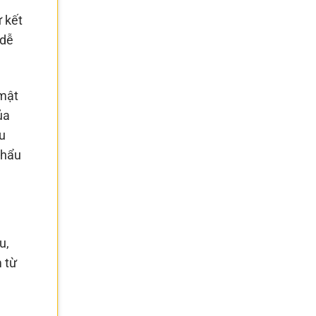
 kết
 dễ
 mật
ủa
u
khẩu
u,
 từ