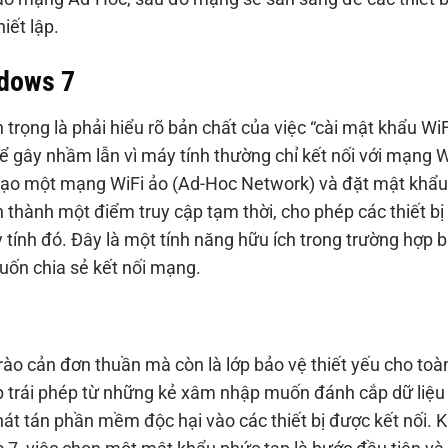
iết lập.
ndows 7
 trọng là phải hiểu rõ bản chất của việc “cài mật khẩu WiF
ể gây nhầm lẫn vì máy tính thường chỉ kết nối với mạng W
ể tạo một mạng WiFi ảo (Ad-Hoc Network) và đặt mật khẩu
hành một điểm truy cập tạm thời, cho phép các thiết bị
y tính đó. Đây là một tính năng hữu ích trong trường hợp 
uốn chia sẻ kết nối mạng.
o cản đơn thuần mà còn là lớp bảo vệ thiết yếu cho toà
 trái phép từ những kẻ xâm nhập muốn đánh cắp dữ liệu
át tán phần mềm độc hại vào các thiết bị được kết nối. K