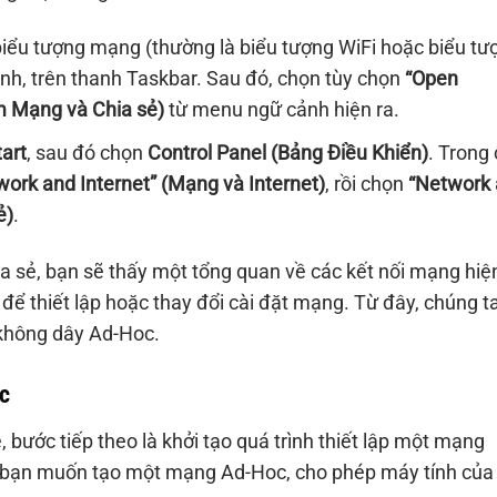
iểu tượng mạng (thường là biểu tượng WiFi hoặc biểu tư
ình, trên thanh Taskbar. Sau đó, chọn tùy chọn
“Open
m Mạng và Chia sẻ)
từ menu ngữ cảnh hiện ra.
tart
, sau đó chọn
Control Panel (Bảng Điều Khiển)
. Trong
work and Internet” (Mạng và Internet)
, rồi chọn
“Network
ẻ)
.
 sẻ, bạn sẽ thấy một tổng quan về các kết nối mạng hiệ
để thiết lập hoặc thay đổi cài đặt mạng. Từ đây, chúng t
không dây Ad-Hoc.
c
bước tiếp theo là khởi tạo quá trình thiết lập một mạng
ng bạn muốn tạo một mạng Ad-Hoc, cho phép máy tính của