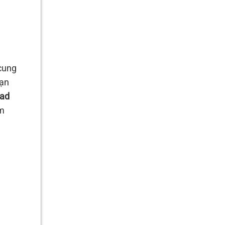
 cung
bạn
 ad
ểm