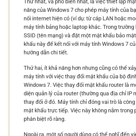
Thứ nhất, và phổ biến nhất, là việc thiết lập 
năng của Windows 7 cho phép máy tính của bạn
nối internet hiện có (ví dụ: từ cáp LAN hoặc m
máy tính bảng hoặc laptop khác. Trong trường 
SSID (tên mạng) và đặt một mật khẩu bảo mật 
khẩu này để kết nối với máy tính Windows 7 của
hướng dẫn chi tiết.
Thứ hai, ít khả năng hơn nhưng cũng có thể xảy
máy tính với việc thay đổi mật khẩu của bộ địn
Windows 7. Việc thay đổi mật khẩu router là mộ
diện quản lý của router (thường qua địa chỉ IP
thay đổi ở đó. Máy tính chỉ đóng vai trò là công
mật khẩu trực tiếp. Việc này không nằm trong 
phân biệt rõ ràng.
Ngoài ra, một số người dùng có thể nghĩ đến 