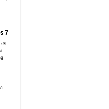
s 7
 kết
ời
ng
và