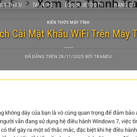
IỚI THIỆU
TAI NGHE
LOA BLUETOOTH
HÀNG CŨ
KIẾN THỨC MÁY TÍNH
h Cài Mật Khẩu WiFi Trên Máy 
ĐÃ ĐĂNG TRÊN
28/11/2025
BỞI
TRANDU
ạng không dây của bạn là vô cùng quan trọng để đảm bảo 
g người vẫn đang sử dụng hệ điều hành Windows 7, việc t
có thể gây ra một số thắc mắc, đặc biệt khi hệ điều hàn