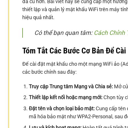
đã cũ hơn. Bài viết này sẽ cung cấp một hướng 
thiết lập và quản lý mật khẩu WiFi trên máy t
hiệu quả nhất.
Có thể bạn quan tâm:
Cách Chỉnh 
Tóm Tắt Các Bước Cơ Bản Để Cài
Để cài đặt mật khẩu cho một mạng WiFi ảo (Ad
các bước chính sau đây:
Truy cập Trung tâm Mạng và Chia sẻ:
Mở cửa
Thiết lập kết nối hoặc mạng mới:
Chọn tùy c
Đặt tên và chọn loại bảo mật:
Cung cấp tên 
mã hóa bảo mật như WPA2-Personal, sau đ
Lưu và kích hoạt mạng:
Hoàn tất quá trình 