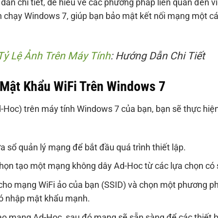
dẫn chi tiết, dễ hiểu về các phương pháp liên quan đến v
ính chạy Windows 7, giúp bạn bảo mật kết nối mạng một c
Tỷ Lệ Ảnh Trên Máy Tính
: Hướng Dẫn Chi Tiết
 Mật Khẩu WiFi Trên Windows 7
-Hoc) trên máy tính Windows 7 của bạn, bạn sẽ thực hiệ
 sổ quản lý mạng để bắt đầu quá trình thiết lập.
họn tạo một mạng không dây Ad-Hoc từ các lựa chọn có 
cho mạng WiFi ảo của bạn (SSID) và chọn một phương p
ó nhập mật khẩu mạnh.
tạo mạng Ad-Hoc, sau đó mạng sẽ sẵn sàng để các thiết b