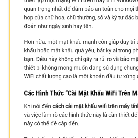
thiết lập một mạng WiFi trên máy tính Windows
quan trọng nhất để đảm bảo an toàn cho mọi th
hợp của chữ hoa, chữ thường, số và ký tự đặc b
đoán như ngày sinh hay tên.
Hơn nữa, một mật khẩu mạnh còn giúp duy trì s
khẩu hoặc mật khẩu quá yếu, bất kỳ ai trong 
bạn. Điều này không chỉ gây ra rủi ro về bảo m
thiết bị không mong muốn đang sử dụng chung 
WiFi chất lượng cao là một khoản đầu tư xứng
Các Hình Thức “Cài Mật Khẩu WiFi Trên M
Khi nói đến
cách cài mật khẩu wifi trên máy tín
và việc làm rõ các hình thức này là cần thiết 
này có thể đề cập đến.