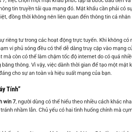
 7, việc chọn một mật khẩu phức tạp là bước đầu tiên và
ông tin truyền tải qua mạng đó. Mật khẩu cần phải có sự
iệt, đồng thời không nên liên quan đến thông tin cá nhân
ự riêng tư trong các hoạt động trực tuyến. Khi không có
phạm vi phủ sóng đều có thể dễ dàng truy cập vào mạng c
ật mà còn có thể làm chậm tốc độ internet do có quá nhiề
băng thông. Vì vậy, việc dành thời gian để tạo một mật 
 đáng cho sự an toàn và hiệu suất mạng của bạn.
áy Tính”
h win 7
, người dùng có thể hiểu theo nhiều cách khác nha
để tránh nhầm lẫn. Chủ yếu có hai tình huống chính mà cụm