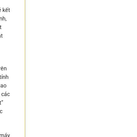
 kết
nh,
t
ật
rên
tính
iao
 các
t”
c
 máy