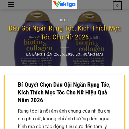
Chuyển
0
đến
nội
BLOG
dung
Dầu Gội Ngăn Rụng Tóc, Kích Thích Mọc
Tóc Cho Nữ 2026
ĐÃ ĐĂNG TRÊN
25/05/2026
BỞI
HOÀNG MAI
Bí Quyết Chọn Dầu Gội Ngăn Rụng Tóc,
Kích Thích Mọc Tóc Cho Nữ Hiệu Quả
Năm 2026
Rụng tóc là nỗi ám ảnh chung của nhiều chị
em phụ nữ, không chỉ ảnh hưởng đến ngoại
hình mà còn tác động tiêu cực đến tâm lý.