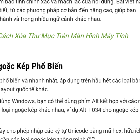
m bảo tính chính xác và mạch lạc của nội dung. Bài viết n
iết, từ các phương pháp cơ bản đến nâng cao, giúp bạn
 hành và trong nhiều ngữ cảnh khác nhau.
Cách Xóa Thư Mục Trên Màn Hình Máy Tính
goặc Kép Phổ Biến
phổ biến và nhanh nhất, áp dụng trên hầu hết các loại bà
ayout quốc tế khác.
i dùng Windows, bạn có thể dùng phím Alt kết hợp với các
loại ngoặc kép khác nhau, ví dụ Alt + 034 cho ngoặc kép
ày cho phép nhập các ký tự Unicode bằng mã hex, hữu íc
cần các loại ngoặc kép thông minh (“ ”).