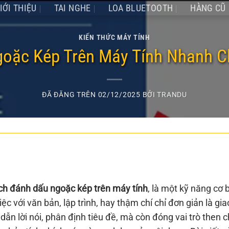
IỚI THIỆU
TAI NGHE
LOA BLUETOOTH
HÀNG CŨ
KIẾN THỨC MÁY TÍNH
oặc Kép Trên Máy Tính Nhanh C
ĐÃ ĐĂNG TRÊN
02/12/2025
BỞI
TRANDU
ch đánh dấu ngoặc kép trên máy tính
, là một kỹ năng cơ 
ệc với văn bản, lập trình, hay thậm chí chỉ đơn giản là gia
dẫn lời nói, phân định tiêu đề, mà còn đóng vai trò then c