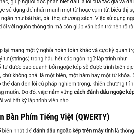
c, giúp người đọc phân biệt đâu là lời của tác giả và đâu
ược sử dụng để nhấn mạnh một từ hoặc cụm từ, biểu thị s
 ngắn như bài hát, bài thơ, chương sách. Việc sử dụng n
đối với nguồn thông tin mà còn giúp văn bản trở nên rõ r
ép lại mang một ý nghĩa hoàn toàn khác và cực kỳ quan tr
tự (strings) trong hầu hết các ngôn ngữ lập trình như
ký tự được bao quanh bởi ngoặc kép sẽ được trình biên dịc
n, chứ không phải là một biến, một hàm hay một từ khóa. 
 thể dẫn đến lỗi cú pháp nghiêm trọng, khiến chương trìn
ng muốn. Do đó, việc nắm vững
cách đánh dấu ngoặc ké
 với bất kỳ lập trình viên nào.
n Bàn Phím Tiếng Việt (QWERTY)
 biến nhất để
đánh dấu ngoặc kép trên máy tính
là thông