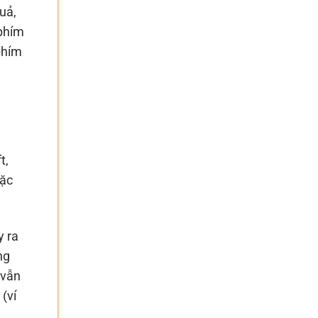
uả,
 phím
phím
t,
oặc
y ra
ng
 vẫn
(ví