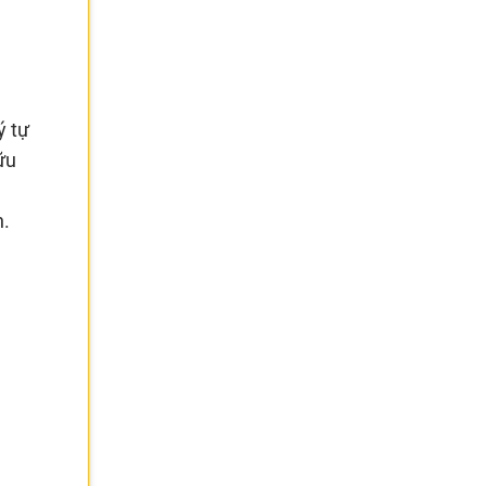
ý tự
ữu
h.