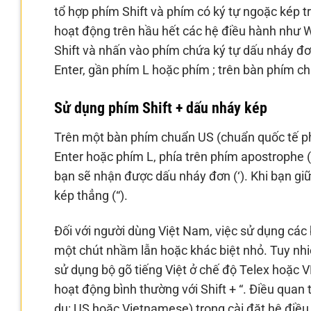
tổ hợp phím Shift và phím có ký tự ngoặc kép 
hoạt động trên hầu hết các hệ điều hành như W
Shift và nhấn vào phím chứa ký tự dấu nháy đơn
Enter, gần phím L hoặc phím ; trên bàn phím 
Sử dụng phím Shift + dấu nháy kép
Trên một bàn phím chuẩn US (chuẩn quốc tế p
Enter hoặc phím L, phía trên phím apostrophe 
bạn sẽ nhận được dấu nháy đơn (‘). Khi bạn gi
kép thẳng (“).
Đối với người dùng Việt Nam, việc sử dụng các 
một chút nhầm lẫn hoặc khác biệt nhỏ. Tuy nh
sử dụng bộ gõ tiếng Việt ở chế độ Telex hoặc 
hoạt động bình thường với Shift + “. Điều quan
dụ: US hoặc Vietnamese) trong cài đặt hệ điều