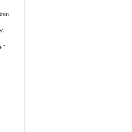
trên
ệc
+ ”