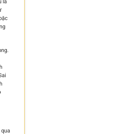
 là
ự
goặc
àng
ọng.
h
Sai
h
p
 qua