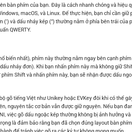
trên bàn phím của bạn. Đây là cách nhanh chóng và hiệu q
indows, macOS, và Linux. Để thực hiện, bạn chỉ cần giữ
 (‘) và dấu nháy kép (“) thường nằm ở phía bên trái của 
chuẩn QWERTY.
hổ biến nhất), phím này thường nằm ngay bên cạnh phím
(dấu nháy đơn). Khi bạn nhấn phím này mà không giữ Shif
ữ phím Shift và nhấn phím này, bạn sẽ nhận được dấu ng
bộ gõ tiếng Việt như Unikey hoặc EVKey đôi khi có thể gâ
iên, nguyên tắc cơ bản vẫn được giữ nguyên. Nếu bạn đa
VNI, việc gõ dấu ngoặc kép thường không bị ảnh hưởng và
 trọng là đảm bảo rằng bạn đã chọn đúng layout bàn phím 
 hành để tránh việc gõ ra các ký tự không mong muốn.