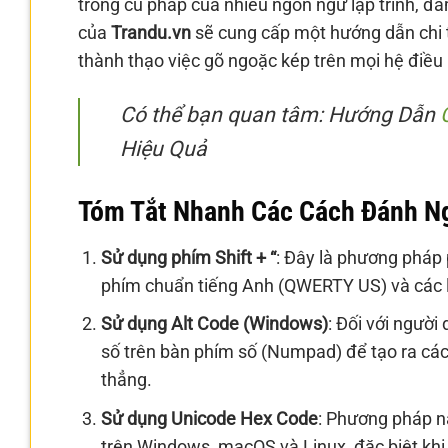
trong cú pháp của nhiều ngôn ngữ lập trình, đả
của
Trandu.vn
sẽ cung cấp một hướng dẫn chi t
thành thạo việc gõ ngoặc kép trên mọi hệ điều
Có thể bạn quan tâm: Hướng Dẫn
Hiệu Quả
Tóm Tắt Nhanh Các Cách Đánh N
Sử dụng phím Shift + “
: Đây là phương pháp 
phím chuẩn tiếng Anh (QWERTY US) và các l
Sử dụng Alt Code (Windows)
: Đối với ngườ
số trên bàn phím số (Numpad) để tạo ra các 
thẳng.
Sử dụng Unicode Hex Code
: Phương pháp n
trên Windows, macOS và Linux, đặc biệt khi 